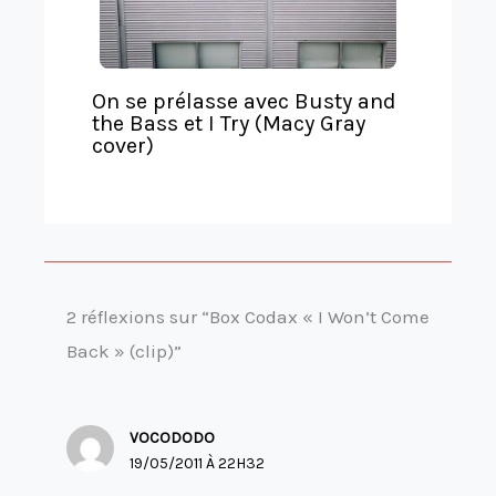
On se prélasse avec Busty and
the Bass et I Try (Macy Gray
cover)
2 réflexions sur “Box Codax « I Won’t Come
Back » (clip)”
VOCODODO
19/05/2011 À 22H32