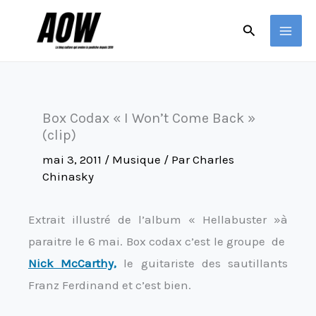
Aller
Rechercher
au
contenu
Box Codax « I Won’t Come Back »
(clip)
mai 3, 2011
/
Musique
/ Par
Charles
Chinasky
Extrait illustré de l’album « Hellabuster »à
paraitre le 6 mai. Box codax c’est le groupe de
Nick McCarthy,
le guitariste des sautillants
Franz Ferdinand et c’est bien.