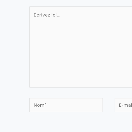
Écrivez
ici…
Nom*
E-
mail*