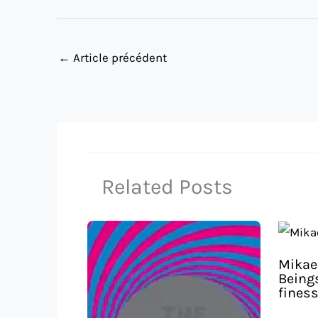
←
Article précédent
Related Posts
Mikael
Beings
fines