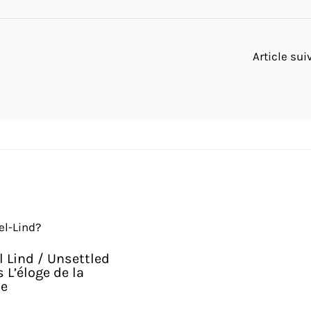
Article su
 Lind / Unsettled
 L’éloge de la
se