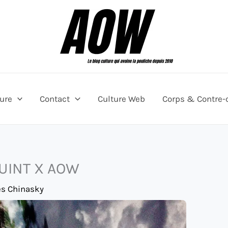
ture
Contact
Culture Web
Corps & Contre-
QUINT X AOW
es Chinasky