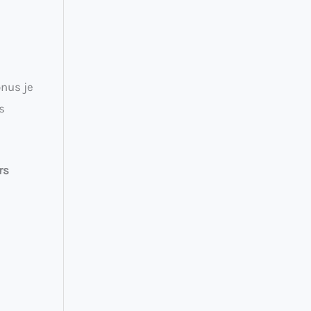
onus je
s
rs