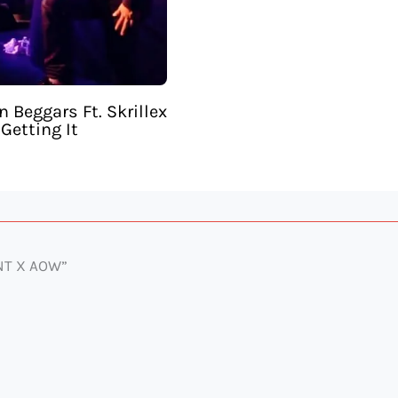
n Beggars Ft. Skrillex
 Getting It
INT X AOW”