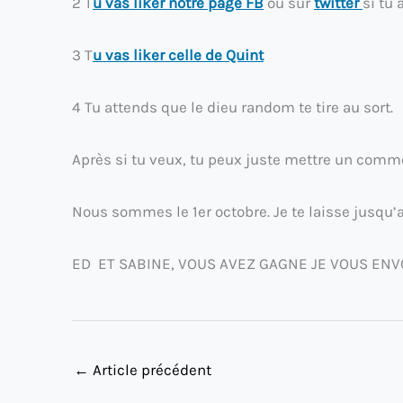
2 T
u vas liker notre page FB
ou sur
twitter
si tu
3 T
u vas liker celle de Quint
4 Tu attends que le dieu random te tire au sort.
Après si tu veux, tu peux juste mettre un comme
Nous sommes le 1er octobre. Je te laisse jusqu’
ED ET SABINE, VOUS AVEZ GAGNE JE VOUS ENV
←
Article précédent