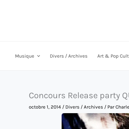
Aller
au
contenu
Musique
Divers / Archives
Art & Pop Cul
Concours Release party 
octobre 1, 2014
/
Divers / Archives
/ Par
Charl