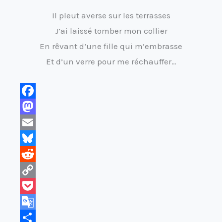
Il pleut averse sur les terrasses
J’ai laissé tomber mon collier
En rêvant d’une fille qui m’embrasse
Et d’un verre pour me réchauffer…
F
a
M
c
a
E
e
s
m
B
b
t
a
l
R
o
o
i
u
e
C
o
d
l
e
d
o
P
k
o
s
d
p
o
G