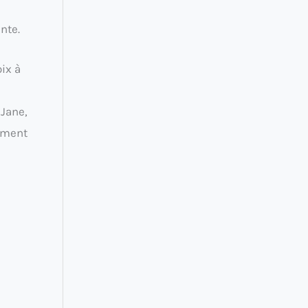
nte.
ix à
 Jane,
moment