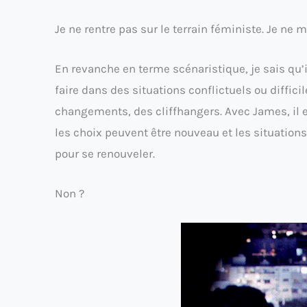
Je ne rentre pas sur le terrain féministe. Je ne m
En revanche en terme scénaristique, je sais qu’
faire dans des situations conflictuels ou diffici
changements, des cliffhangers. Avec James, il es
les choix peuvent être nouveau et les situations 
pour se renouveler.
Non ?