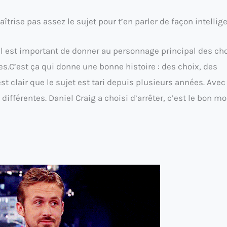
aîtrise pas assez le sujet pour t’en parler de façon intellige
il est important de donner au personnage principal des cho
les.C’est ça qui donne une bonne histoire : des choix, des
t clair que le sujet est tari depuis plusieurs années. Avec
différentes. Daniel Craig a choisi d’arrêter, c’est le bon 