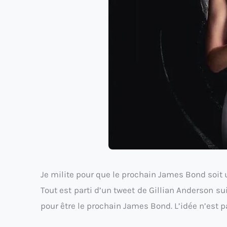
Je milite pour que le prochain James Bond soit
Tout est parti d’un tweet de Gillian Anderson s
pour être le prochain James Bond. L’idée n’est p