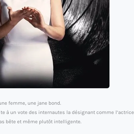
 une femme, une jane bond.
uite à un vote des internautes la désignant comme l’actrice
as bête et même plutôt intelligente.