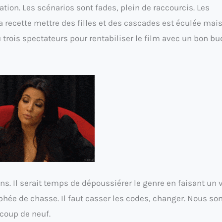
réation. Les scénarios sont fades, plein de raccourcis. Les
 recette mettre des filles et des cascades est éculée mais
u trois spectateurs pour rentabiliser le film avec un bon b
ns. Il serait temps de dépoussiérer le genre en faisant un v
phée de chasse. Il faut casser les codes, changer. Nous 
 coup de neuf.