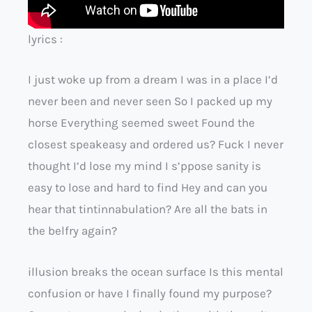
lyrics :
I just woke up from a dream I was in a place I’d
never been and never seen So I packed up my
horse Everything seemed sweet Found the
closest speakeasy and ordered us? Fuck I never
thought I’d lose my mind I s’ppose sanity is
easy to lose and hard to find Hey and can you
hear that tintinnabulation? Are all the bats in
the belfry again?
illusion breaks the ocean surface Is this mental
confusion or have I finally found my purpose?