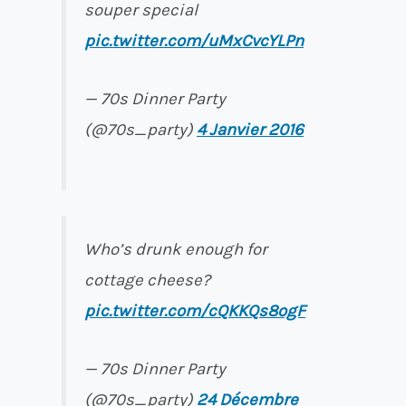
souper special
pic.twitter.com/uMxCvcYLPn
— 70s Dinner Party
(@70s_party)
4 Janvier 2016
Who’s drunk enough for
cottage cheese?
pic.twitter.com/cQKKQs8ogF
— 70s Dinner Party
(@70s_party)
24 Décembre