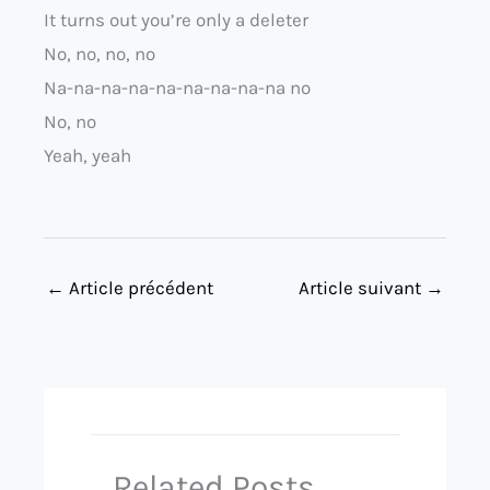
It turns out you’re only a deleter
No, no, no, no
Na-na-na-na-na-na-na-na-na no
No, no
Yeah, yeah
←
Article précédent
Article suivant
→
Related Posts