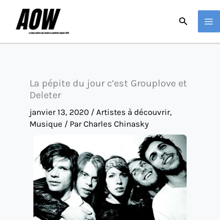
Aller
Recherche
au
contenu
La pépite du jour c’est Grouplove et
Deleter
janvier 13, 2020
/
Artistes à découvrir
,
Musique
/ Par
Charles Chinasky