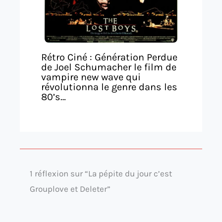
Rétro Ciné : Génération Perdue
de Joel Schumacher le film de
vampire new wave qui
révolutionna le genre dans les
80’s…
1 réflexion sur “La pépite du jour c’est
Grouplove et Deleter”