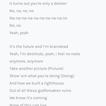
It turns out you’re only a deleter
No, no, no, no
Na-na-na-na-na-na-na-na-na no
No, no
Yeah, yeah
It’s the future and I’m braindead
Yeah, I’m destitute, yeah, I feel no roots
anymore, anymore
Take another picture (Picture)
Show ’em what you’re doing (Doing)
And how we built a lighthouse
Out of all these godforsaken ruins
We know it’s coming
None of this can live