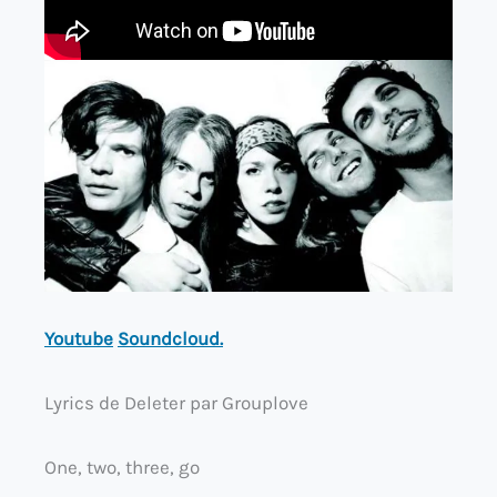
Youtube
Soundcloud.
Lyrics de Deleter par Grouplove
One, two, three, go