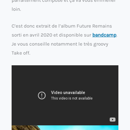
loin.
C’est donc extrait de l’album Future Remains
sorti en avril 2020 et disponible sur
bandcamp
.
Je vous conseille notamment le très groovy
Take off.