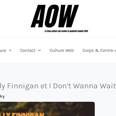
ture
Contact
Culture Web
Corps & Contre-
lly Finnigan et I Don’t Wanna Wait
sky