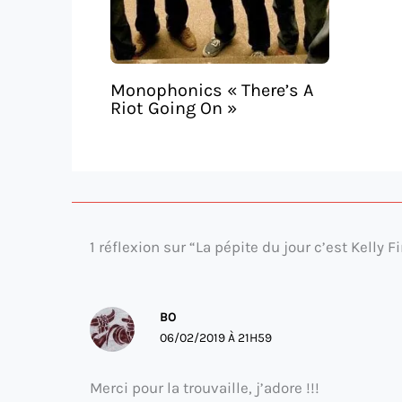
Monophonics « There’s A
Riot Going On »
1 réflexion sur “La pépite du jour c’est Kelly 
BO
06/02/2019 À 21H59
Merci pour la trouvaille, j’adore !!!