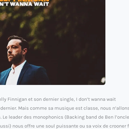
ly Finnigan et son dernier single, I don’t wanna wait
ernier. Mais comme sa musique est classe, nous n’allon
he. Le leader des monophonics (Backing band de Ben l’oncle
ssi) nous offre une soul puissante ou sa voix de crooner f