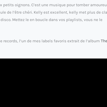
aux petits oignons. C’est une musique pour tomber amoureu
ule de l’être chéri. Kelly est excellent, kelly met plus de cl
isco. Mettez le en boucle dans vos playlists, vous ne le
e records, l’un de mes labels favoris extrait de l’album
The