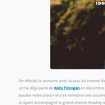
On débute la semaine avec la soul du crooner Kel
Je t’ai déja parlé de
Kelly Finnigan
en décembre d
bouder notre plaisir et s’en remettre une couc
et ayant accompagné le grand charles Bradley au