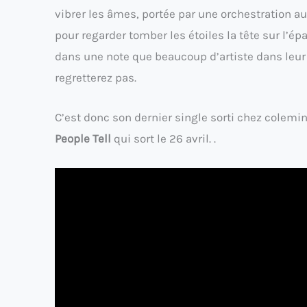
vibrer les âmes, portée par une orchestration 
pour regarder tomber les étoiles la tête sur l’épa
dans une note que beaucoup d’artiste dans leur d
regretterez pas.
C’est donc son dernier single sorti chez colemin
People Tell
qui sort le 26 avril. .