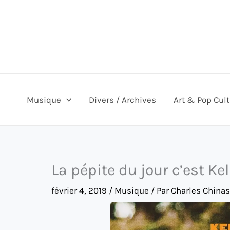
Aller
au
contenu
Musique
Divers / Archives
Art & Pop Cul
La pépite du jour c’est Ke
février 4, 2019
/
Musique
/ Par
Charles China