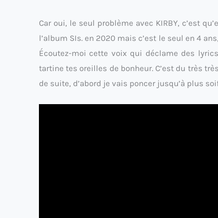
Car oui, le seul problème avec KIRBY, c’est qu’
l’album SIs. en 2020 mais c’est le seul en 4 ans
Écoutez-moi cette voix qui déclame des lyric
tartine tes oreilles de bonheur. C’est du très tr
de suite, d’abord je vais poncer jusqu’à plus soi