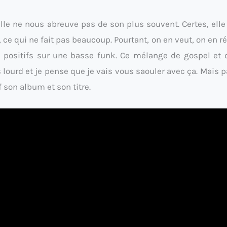
elle ne nous abreuve pas de son plus souvent. Certes, elle 
, ce qui ne fait pas beaucoup. Pourtant, on en veut, on en r
s positifs sur une basse funk. Ce mélange de gospel et
ès lourd et je pense que je vais vous saouler avec ça. Mais p
f son album et son titre.