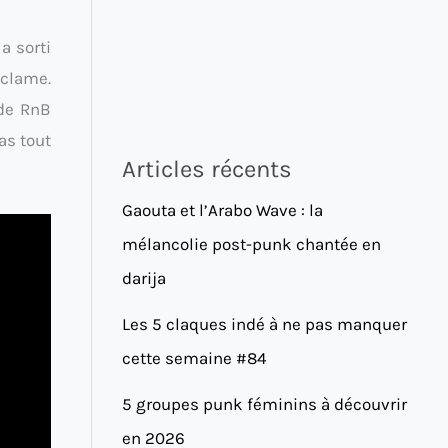
a sorti
éclame.
 de RnB
as tout
Articles récents
Gaouta et l’Arabo Wave : la
mélancolie post-punk chantée en
darija
Les 5 claques indé à ne pas manquer
cette semaine #84
5 groupes punk féminins à découvrir
en 2026