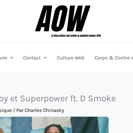
ture
Contact
Culture Web
Corps & Contre-
irby et Superpower ft. D Smoke
sique
/ Par
Charles Chinasky