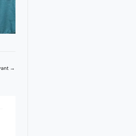
ivant
→