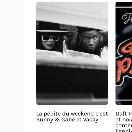
La pépite du weekend c’est
Daft P
Sunny & Gabe et Vacay
et no
conte
l’ann