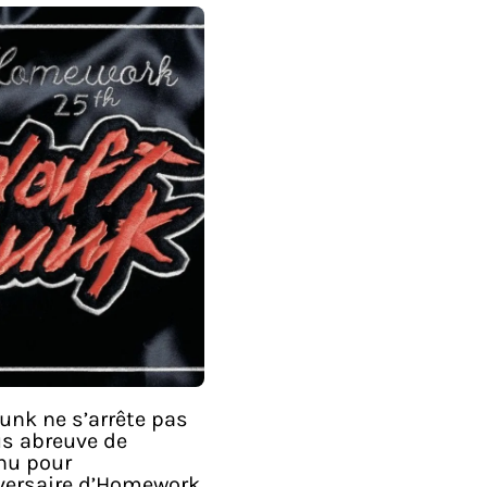
unk ne s’arrête pas
us abreuve de
nu pour
iversaire d’Homework