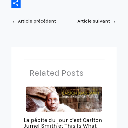
k
o
s
d
p
o
G
n
k
i
y
c
o
P
←
Article précédent
Article suivant
→
y
t
L
k
o
a
i
e
g
r
n
t
l
t
k
e
a
T
g
r
e
Related Posts
a
r
n
s
l
a
La pépite du jour c’est Carlton
t
Jumel Smith et This Is What