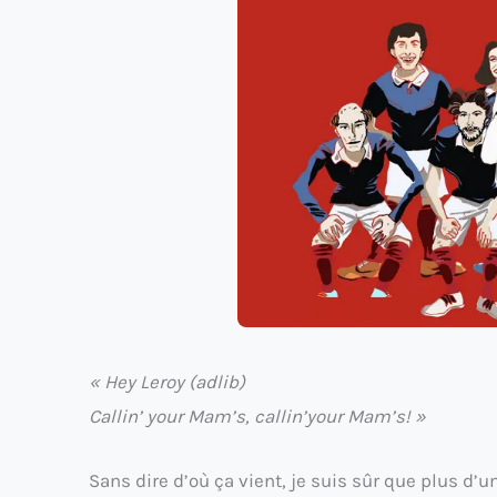
« Hey Leroy (adlib)
Callin’ your Mam’s, callin’your Mam’s! »
Sans dire d’où ça vient, je suis sûr que plus d