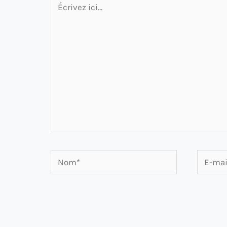
ici…
Nom*
E-
mail*