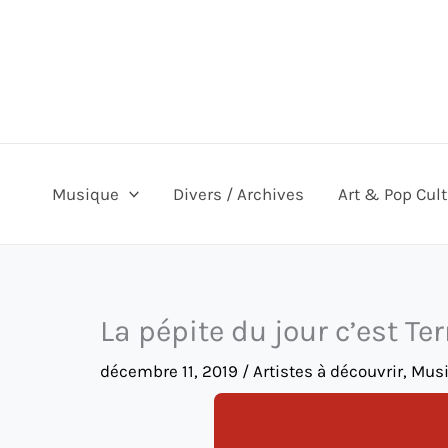
Aller
au
contenu
Musique
Divers / Archives
Art & Pop Cul
La pépite du jour c’est Te
décembre 11, 2019
/
Artistes à découvrir
,
Mus