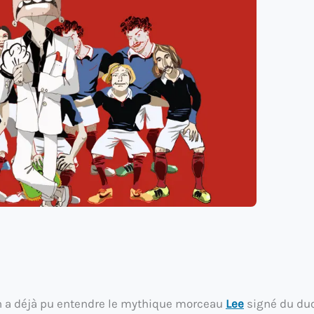
’un a déjà pu entendre le mythique morceau
Lee
signé du du