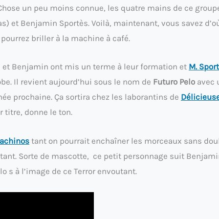
r. Chose un peu moins connue, les quatre mains de ce group
) et Benjamin Sportès. Voilà, maintenant, vous savez d’où
ourrez briller à la machine à café.
s et Benjamin ont mis un terme à leur formation et
M. Spor
lobe. Il revient aujourd’hui sous le nom de
Futuro Pelo
avec 
née prochaine. Ça sortira chez les laborantins de
Délicieus
 titre, donne le ton.
achinos
tant on pourrait enchaîner les morceaux sans doul
tant. Sorte de mascotte, ce petit personnage suit Benjam
elo s à l’image de ce Terror envoutant.