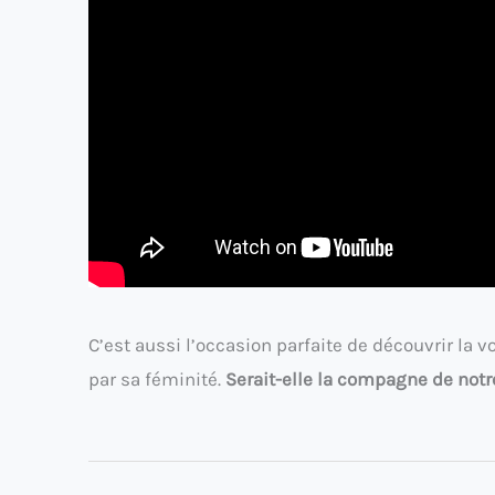
C’est aussi l’occasion parfaite de découvrir la v
par sa féminité.
Serait-elle la compagne de notr