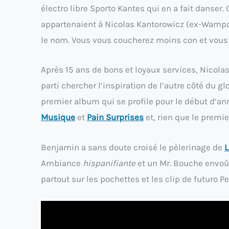
électro libre Sporto Kantes qui en a fait danse
appartenaient à Nicolas Kantorowicz (ex-Wampas
le nom. Vous vous coucherez moins con et vous p
Après 15 ans de bons et loyaux services, Nicola
parti chercher l’inspiration de l’autre côté du g
premier album qui se profile pour le début d’an
Musique
et
Pain Surprises
et, rien que le premier
Benjamin a sans doute croisé le pèlerinage de
L
Ambiance
hispanifiante
et un Mr. Bouche envoû
partout sur les pochettes et les clip de futuro P