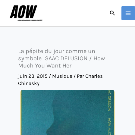
Aller
Recherche
au
contenu
La pépite du jour comme un
symbole ISAAC DELUSION / How
Much You Want Her
juin 23, 2015
/
Musique
/ Par
Charles
Chinasky