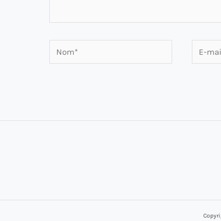
Nom*
E-
mail*
Copyri