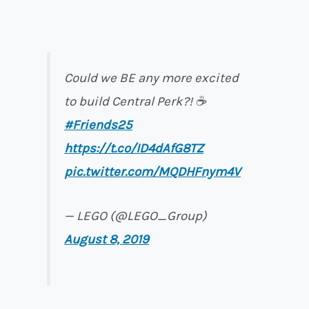
Could we BE any more excited
to build Central Perk?! ☕️
#Friends25
https://t.co/ID4dAfG8TZ
pic.twitter.com/MQDHFnym4V
— LEGO (@LEGO_Group)
August 8, 2019