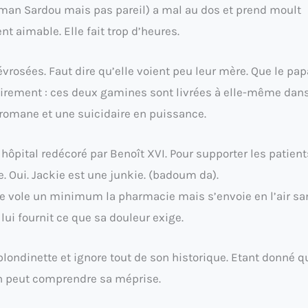
aman Sardou mais pas pareil) a mal au dos et prend moult
ent aimable. Elle fait trop d’heures.
névrosées. Faut dire qu’elle voient peu leur mère. Que le pap
airement : ces deux gamines sont livrées à elle-même dans
romane et une suicidaire en puissance.
ôpital redécoré par Benoît XVI. Pour supporter les patient
ue. Oui. Jackie est une junkie. (badoum da).
elle vole un minimum la pharmacie mais s’envoie en l’air sa
ui fournit ce que sa douleur exige.
ondinette et ignore tout de son historique. Etant donné q
n peut comprendre sa méprise.