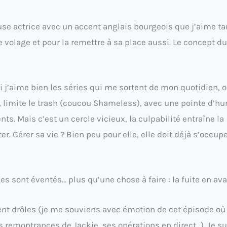
euse actrice avec un accent anglais bourgeois que j’aime ta
 volage et pour la remettre à sa place aussi. Le concept du
i j’aime bien les séries qui me sortent de mon quotidien, 
t, limite le trash (coucou Shameless), avec une pointe d’h
s. Mais c’est un cercle vicieux, la culpabilité entraîne la
ter. Gérer sa vie ? Bien peu pour elle, elle doit déjà s’occup
s sont éventés… plus qu’une chose à faire : la fuite en ava
vent drôles (je me souviens avec émotion de cet épisode où
s remontrances de Jackie, ses opérations en direct…). Je su