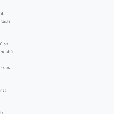
nt.
 tacle,
où on
umanité
er des
nt !
is