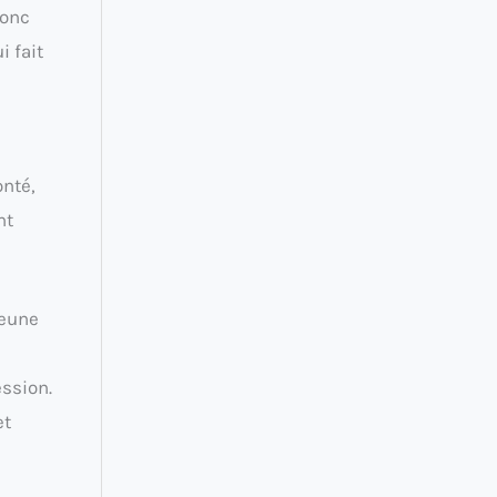
donc
i fait
onté,
nt
jeune
ession.
et