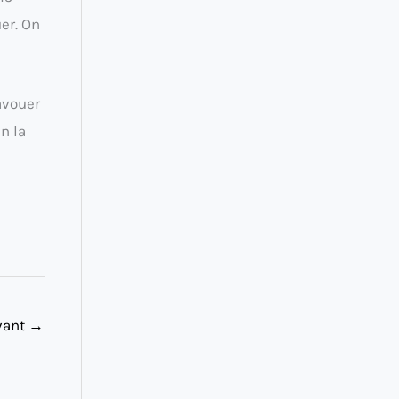
er. On
avouer
n la
ivant
→