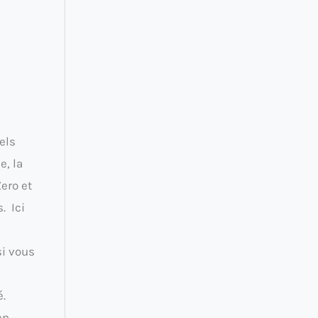
els
e, la
ero et
. Ici
si vous
é.
en