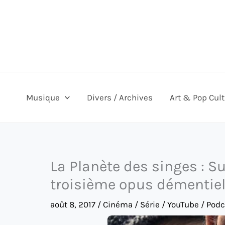
Aller
au
contenu
Musique
Divers / Archives
Art & Pop Cul
La Planète des singes : 
troisième opus démentie
août 8, 2017
/
Cinéma / Série / YouTube / Pod