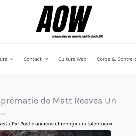
ture
Contact
Culture Web
Corps & Contre-
Suprématie de Matt Reeves Un
l…
cast
/ Par
Post d'anciens chroniqueurs talentueux