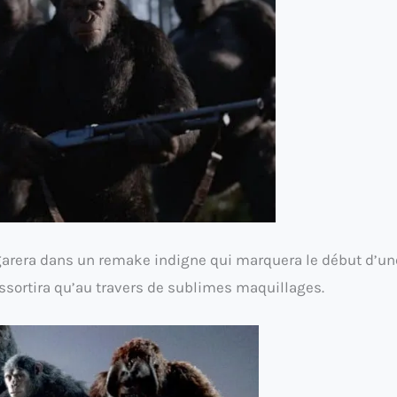
garera dans un remake indigne qui marquera le début d’un
essortira qu’au travers de sublimes maquillages.