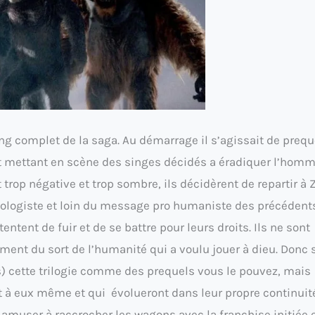
ting complet de la saga. Au démarrage il s’agissait de prequ
ipt mettant en scène des singes décidés a éradiquer l’homm
trop négative et trop sombre, ils décidèrent de repartir à Z
cologiste et loin du message pro humaniste des précédents
entent de fuir et de se battre pour leurs droits. Ils ne sont
ent du sort de l’humanité qui a voulu jouer à dieu. Donc 
s) cette trilogie comme des prequels vous le pouvez, mais
nt à eux même et qui évolueront dans leur propre continuit
 amuser à raccrocher les wagons avec la franchise initiée 