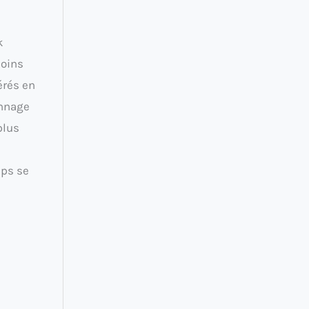
k
moins
érés en
onnage
plus
mps se