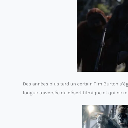
Des années plus tard un certain Tim Burton s’é
longue traversée du désert filmique et qui ne r