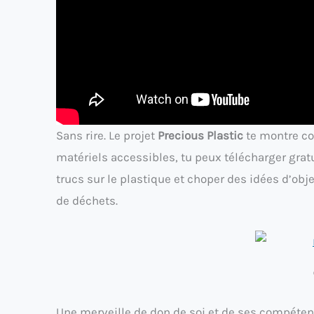
Sans rire. Le projet
Precious Plastic
te montre co
matériels accessibles, tu peux télécharger grat
trucs sur le plastique et choper des idées d’obj
de déchets.
Une merveille de don de soi et de ses compétenc