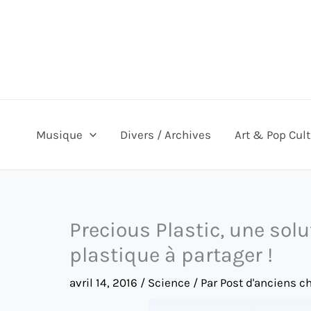
Aller
au
contenu
Musique
Divers / Archives
Art & Pop Cul
Precious Plastic, une sol
plastique à partager !
avril 14, 2016
/
Science
/ Par
Post d'anciens c