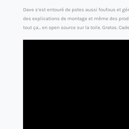
Dave s’est entouré de potes aussi foufous et gé
des explications de montage et même des produit
tout ça… en open source sur la toile. Gratos. Cad