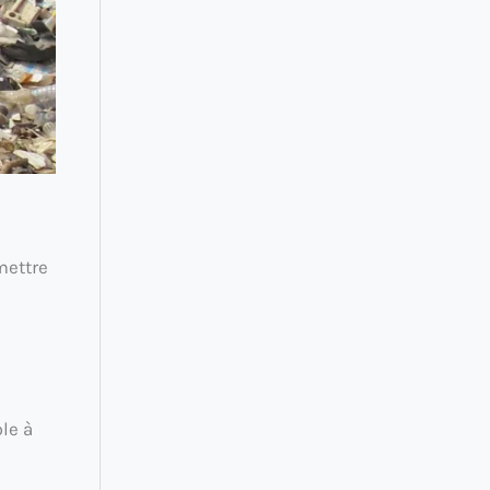
mettre
le à