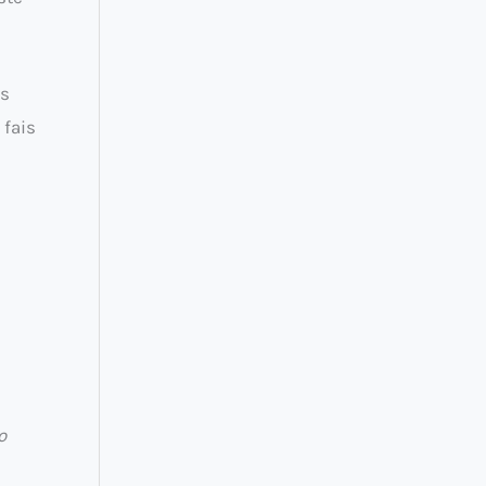
ns
 fais
o