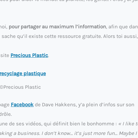
moi,
pour partager au maximum l’information
, afin que da
che qu’il existe cette ressource gratuite. Alors toi aussi,
 site
Precious Plastic
.
©Precious Plastic
 page
Facebook
de Dave Hakkens, y’a plein d’infos sur son
drôle.
d’une de ses vidéos, qui définit bien le bonhomme :
« I like t
ng a business. I don’t know… it’s just more fun… Maybe I