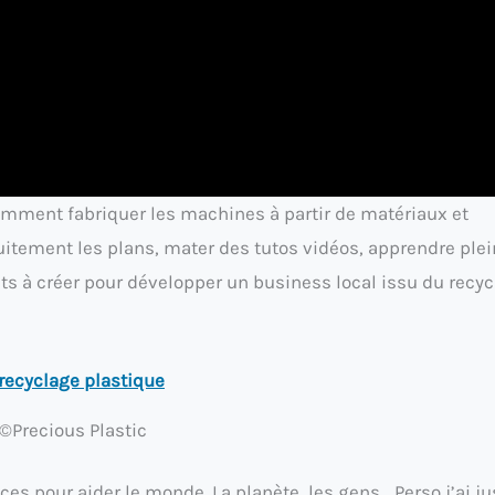
mment fabriquer les machines à partir de matériaux et
uitement les plans, mater des tutos vidéos, apprendre plei
ets à créer pour développer un business local issu du recy
©Precious Plastic
es pour aider le monde. La planète, les gens… Perso j’ai ju