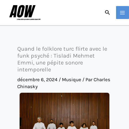
Aller
Recherche
au
contenu
Quand le folklore turc flirte avec le
funk psyché : Tisladi Mehmet
Emmi, une pépite sonore
intemporelle
décembre 6, 2024
/
Musique
/ Par
Charles
Chinasky