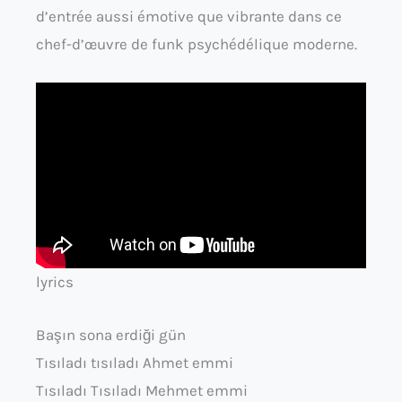
d’entrée aussi émotive que vibrante dans ce
chef-d’œuvre de funk psychédélique moderne.
lyrics
Başın sona erdiği gün
Tısıladı tısıladı Ahmet emmi
Tısıladı Tısıladı Mehmet emmi