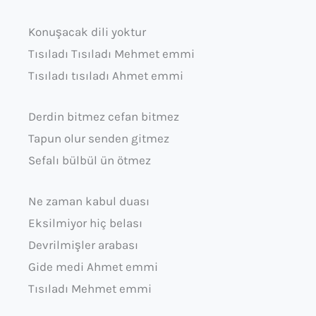
Konuşacak dili yoktur
Tısıladı Tısıladı Mehmet emmi
Tısıladı tısıladı Ahmet emmi
Derdin bitmez cefan bitmez
Tapun olur senden gitmez
Sefalı bülbül ün ötmez
Ne zaman kabul duası
Eksilmiyor hiç belası
Devrilmişler arabası
Gide medi Ahmet emmi
Tısıladı Mehmet emmi