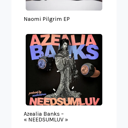
Naomi Pilgrim EP
Azealia Banks –
« NEEDSUMLUV »