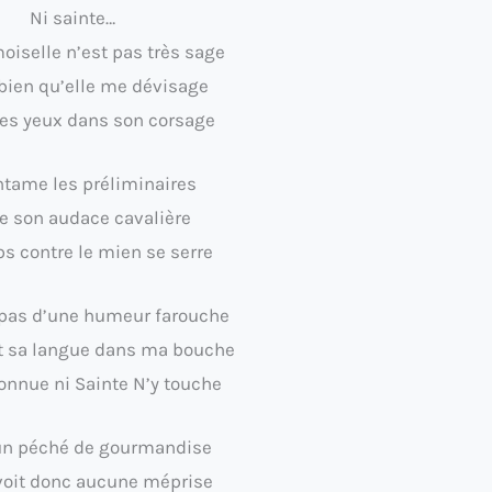
Ni sainte…
oiselle n’est pas très sage
 bien qu’elle me dévisage
 les yeux dans son corsage
ntame les préliminaires
e son audace cavalière
s contre le mien se serre
t pas d’une humeur farouche
t sa langue dans ma bouche
onnue ni Sainte N’y touche
 un péché de gourmandise
 voit donc aucune méprise