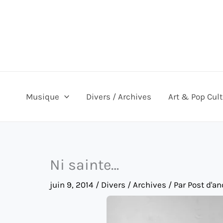
Aller
au
contenu
Musique
Divers / Archives
Art & Pop Cul
Ni sainte…
juin 9, 2014
/
Divers / Archives
/ Par
Post d'a