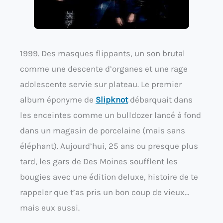
1999. Des masques flippants, un son brutal
comme une descente d’organes et une rage
adolescente servie sur plateau. Le premier
album éponyme de
Slipknot
débarquait dans
les enceintes comme un bulldozer lancé à fond
dans un magasin de porcelaine (mais sans
éléphant). Aujourd’hui, 25 ans ou presque plus
tard, les gars de Des Moines soufflent les
bougies avec une édition deluxe, histoire de te
rappeler que t’as pris un bon coup de vieux…
mais eux aussi.