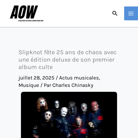
Aller
Recherche
au
contenu
Slipknot fête 25 ans de chaos avec
une édition deluxe de son premier
album culte
juillet 28, 2025
/
Actus musicales
,
Musique
/ Par
Charles Chinasky