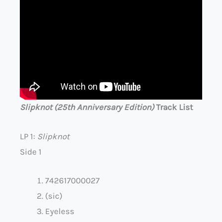
Slipknot (25th Anniversary Edition)
Track List
LP 1:
Slipknot
Side 1
742617000027
(sic)
Eyeless