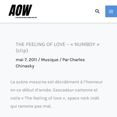
Aller
Recherche
au
contenu
THE FEELING OF LOVE – « NUMBOY »
(clip)
mai 7, 2011
/
Musique
/ Par
Charles
Chinasky
La scène messine est décidément à l’honneur
en ce début d’année. Cascadeur cartonne et
voila « The feeling of love », space rock indé
qui ramone pas mal.