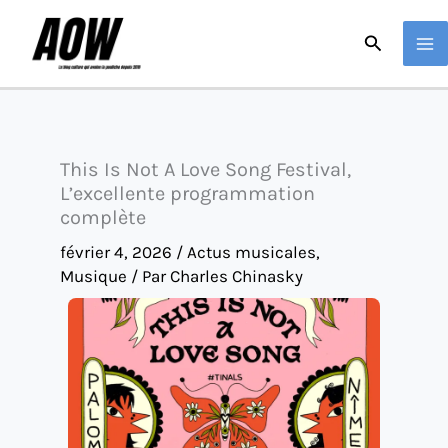
Aller
Recherche
au
contenu
This Is Not A Love Song Festival,
L’excellente programmation
complète
février 4, 2026
/
Actus musicales
,
Musique
/ Par
Charles Chinasky