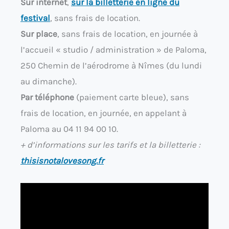
Sur internet
,
sur la billetterie en ligne du
festival
, sans frais de location.
Sur place
, sans frais de location, en journée à
l’accueil « studio / administration » de Paloma,
250 Chemin de l’aérodrome à Nîmes (du lundi
au dimanche).
Par téléphone
(paiement carte bleue), sans
frais de location, en journée, en appelant à
Paloma au 04 11 94 00 10.
+ d’informations sur les tarifs et la billetterie :
thisisnotalovesong.fr