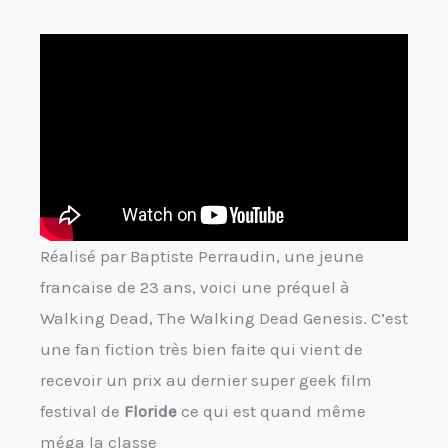
Réalisé par Baptiste Perraudin, une jeune
francaise de 23 ans, voici une préquel à
Walking Dead, The Walking Dead Genesis. C’est
une fan fiction très bien faite qui vient de
recevoir un prix au dernier super geek film
festival de
Floride
ce qui est quand même
méga la classe