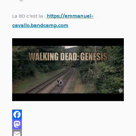
La BO c’est la :
https://emmanuel-
cavallo.bandcamp.com
F
a
M