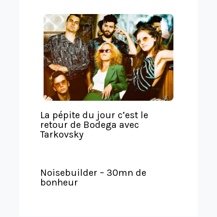
n
s
l
a
t
e
La pépite du jour c’est le
retour de Bodega avec
Tarkovsky
Noisebuilder – 30mn de
bonheur