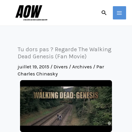
Aller
Rechercher
au
contenu
Tu dors pas ? Regarde The Walking
Dead Genesis (Fan Movie)
juillet 19, 2015
/
Divers / Archives
/ Par
Charles Chinasky