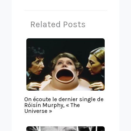
T
g
r
e
Related Posts
a
r
n
s
l
a
t
e
On écoute le dernier single de
Róisín Murphy, « The
Universe »