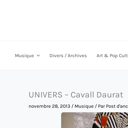
Aller
au
contenu
Musique
Divers / Archives
Art & Pop Cul
UNIVERS – Cavall Daurat
novembre 28, 2013
/
Musique
/ Par
Post d'an