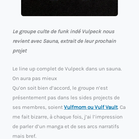
Le groupe culte de funk indé Vulpeck nous
revient avec Sauna, extrait de leur prochain
projet
Le line up complet de Vulpeck dans un sauna.
On aura pas mieux
Qu’on soit bien d’accord, le groupe n’est
présentement pas dans les sides projects de
ses membres, soient
Vulfmom ou Vulf Vault
. Ca
me fait bizarre, à chaque fois, j’ai l’impression
de parler d’un manga et de ses arcs narratifs
mais bref.