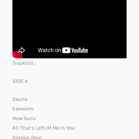
Tracklist :
SIDE A
Sauna
Earworm
New Guru
All That’s Left Of Me Is You
Simple Step