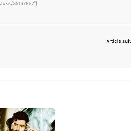
racks/32147827″]
Article su