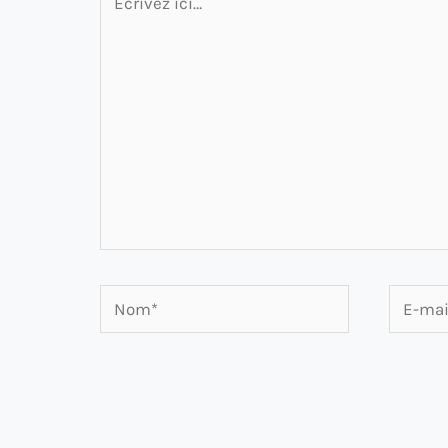
ici…
Nom*
E-
mail*