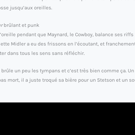
osse jusqu’aux oreilles.
er
brûlant et punk
’oreille pendant que Maynard, le Cowboy, balance ses riffs
 Bette Midler a eu des frissons en l’écoutant, et franchemen
uter dans tous les sens sans réfléchir.
 te brûle un peu les tympans et c’est très bien comme ça. Un
as mort, il a juste troqué sa bière pour un Stetson et un so