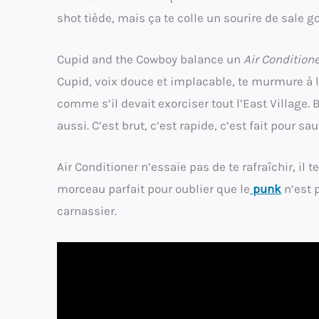
shot tiède, mais ça te colle un sourire de sale g
Cupid and the Cowboy balance un
Air Condition
Cupid, voix douce et implacable, te murmure à l
comme s’il devait exorciser tout l’East Village.
aussi. C’est brut, c’est rapide, c’est fait pour sa
Air Conditioner n’essaie pas de te rafraîchir, il
morceau parfait pour oublier que le
punk
n’est p
carnassier.