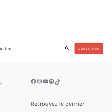
Rechercher
culture
SUBSCRIBE
Facebook
Instagram
YouTube
Spotify
TikTok
e
Retrouvez le dernier