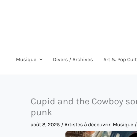
Aller
au
contenu
Musique
Divers / Archives
Art & Pop Cul
Cupid and the Cowboy sort
punk
août 8, 2025
/
Artistes à découvrir
,
Musique
/