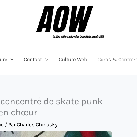
ture
Contact
Culture Web
Corps & Contre-
n concentré de skate punk
 en chœur
ue
/ Par
Charles Chinasky