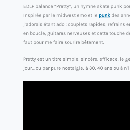
EDLP balance “Pretty”, un hymne skate punk pou
Inspirée par le midwest emo et le
punk
des anné
j’adorais étant ado : couplets rapides, refrai
en boucle, guitares nerveuses et cette touche de 
faut pour me faire sourire bêtement.
Pretty est un titre simple, sincère, efficace, l
jour… ou par pure nostalgie, à 30, 40 ans ou à n