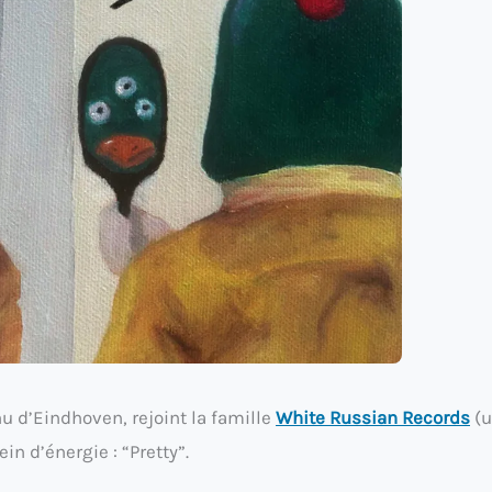
u d’Eindhoven, rejoint la famille
White Russian Records
(u
n d’énergie : “Pretty”.