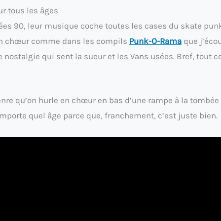
r tous les âges
es 90, leur musique coche toutes les cases du skate pun
ns en chœur comme dans les compils
Punk-O-Rama
que j’écou
nostalgie qui sent la sueur et les Vans usées. Bref, tout ce
e genre qu’on hurle en chœur en bas d’une rampe à la tombée
’importe quel âge parce que, franchement, c’est juste bien.