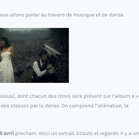
nous allons parler au travers de musique et de danse.
ssous), dont chacun des titres sera présent sur l’album à v
des classes par la danse. On comprend l’aliénation, la
 avril
prochain. Voici un extrait. Ecoute et regarde. Il y a u