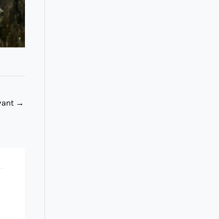
ivant
→