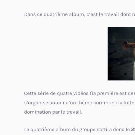
Dans ce quatrième album, c’est le travail dont 
Cette série de quatre vidéos (la première est de
s’organise autour d’un thème commun : la lutte 
domination par le travail.
Le quatrième album du groupe sortira donc le
28