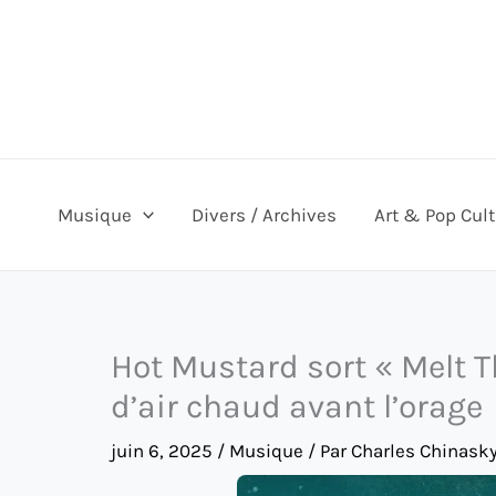
Aller
au
contenu
Musique
Divers / Archives
Art & Pop Cul
Hot Mustard sort « Melt T
d’air chaud avant l’orage
juin 6, 2025
/
Musique
/ Par
Charles Chinask