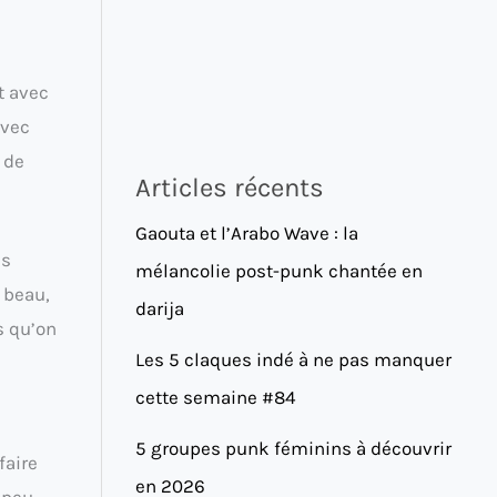
t avec
avec
 de
Articles récents
Gaouta et l’Arabo Wave : la
es
mélancolie post-punk chantée en
t beau,
darija
s qu’on
Les 5 claques indé à ne pas manquer
cette semaine #84
5 groupes punk féminins à découvrir
faire
en 2026
 peu