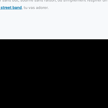
street band
, tu vas adorer.