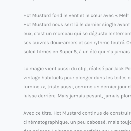
Hot Mustard fond le vent et le cœur avec « Melt 
Hot Mustard nous sert là le dernier single avant
eux, c’est un morceau qui se déguste lentement,
ses cuivres doux-amers et son rythme feutré. O
soleil filmés en Super 8, à un été qui n’a jama
La magie vient aussi du clip, réalisé par Jack P
vintage habituels pour plonger dans les toiles o
lumineux, triste aussi, comme un dernier jour
laisse derrière. Mais jamais pesant, jamais plo
Avec ce titre, Hot Mustard continue de construi
cinématographique, un peu cabossé, mais toujou
des caisses. La bande-son parfaite pour marche