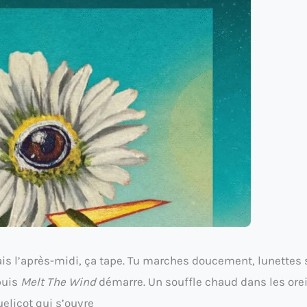
mais l’après-midi, ça tape. Tu marches doucement, lunettes 
 puis
Melt The Wind
démarre. Un souffle chaud dans les orei
uelicot qui s’ouvre