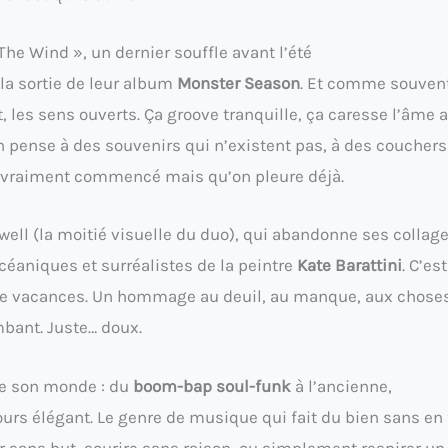
The Wind », un dernier souffle avant l’été
 la sortie de leur album
Monster Season
. Et comme souven
 les sens ouverts. Ça groove tranquille, ça caresse l’âme 
n pense à des souvenirs qui n’existent pas, à des couchers
is vraiment commencé mais qu’on pleure déjà.
owell (la moitié visuelle du duo), qui abandonne ses collag
céaniques et surréalistes de la peintre
Kate Barattini
. C’es
 de vacances. Un hommage au deuil, au manque, aux chose
mbant. Juste… doux.
re son monde : du
boom-bap soul-funk
à l’ancienne,
rs élégant. Le genre de musique qui fait du bien sans en 
r sans but, sourire sans raison, ou simplement respirer un