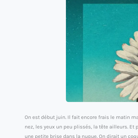
On est début juin. Il fait encore frais le matin 
nez, les yeux un peu plissés, la tête ailleurs. Et
une petite brise dans la nuque. On dirait un coq