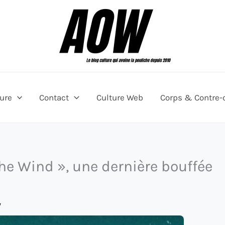
ture
Contact
Culture Web
Corps & Contre-
he Wind », une dernière bouffée
y