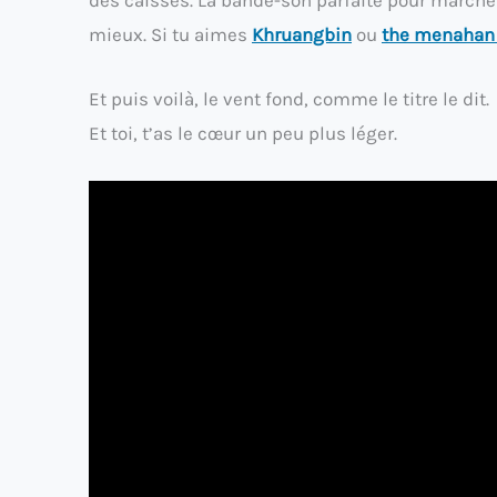
mieux. Si tu aimes
Khruangbin
ou
the menahan 
Et puis voilà, le vent fond, comme le titre le dit.
Et toi, t’as le cœur un peu plus léger.