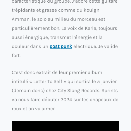
caractéristique du groupe. J’adore cette guitare
trépidante et grasse comme du kouign
Amman, le solo au milieu du morceau est
particulièrement bon. La voix de Karla, toujours
aussi énergique, transmet l’énergie et la
douleur dans un
post punk
electrique. Je valide
fort.
C’est donc extrait de leur premier album
intitulé « Letter To Self » qui sortira le 5 janvier
(demain donc) chez City Slang Records. Sprints
va nous faire débuter 2024 sur les chapeaux de
roux et on va aimer.