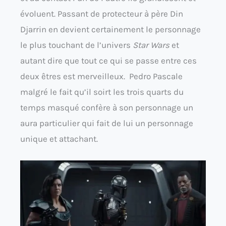
évoluent. Passant de protecteur à père Din
Djarrin en devient certainement le personnage
le plus touchant de l’univers
Star Wars
et
autant dire que tout ce qui se passe entre ces
deux êtres est merveilleux. Pedro Pascale
malgré le fait qu’il soirt les trois quarts du
temps masqué confère à son personnage un
aura particulier qui fait de lui un personnage
unique et attachant.