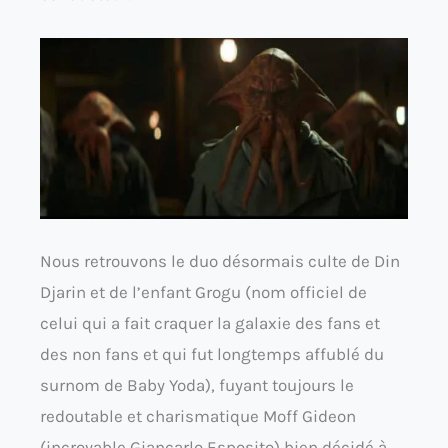
Nous retrouvons le duo désormais culte de Din
Djarin et de l’enfant Grogu (nom officiel de
celui qui a fait craquer la galaxie des fans et
des non fans et qui fut longtemps affublé du
surnom de Baby Yoda), fuyant toujours le
redoutable et charismatique Moff Gideon
(incroyable Giancarlo Esposito) bien décidé à