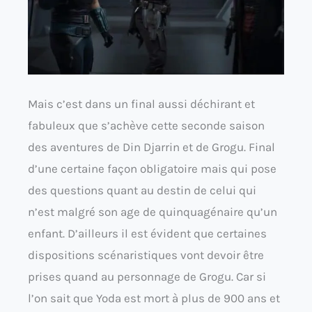
Mais c’est dans un final aussi déchirant et
fabuleux que s’achève cette seconde saison
des aventures de Din Djarrin et de Grogu. Final
d’une certaine façon obligatoire mais qui pose
des questions quant au destin de celui qui
n’est malgré son age de quinquagénaire qu’un
enfant. D’ailleurs il est évident que certaines
dispositions scénaristiques vont devoir être
prises quand au personnage de Grogu. Car si
l’on sait que Yoda est mort à plus de 900 ans et