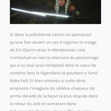
Si dans la précédente saison on apercevait
qu’une fois durant un cas d’urgence le visage
de Din Djarrin alias
le Mandalorian
, cela
n’entachait en rien le charisme du personnage
qui a lui seul avait remplacé dans le coeur de
certains fans le légendaire et pourtant si furtif
Boba Fett. Et bien entendu si cette série
emprunte l’imagerie du célèbre chasseur de
prime décédé de la façon la plus stupide dans
le retour du Jedi en sombrant dans