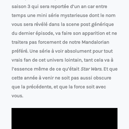
saison 3 qui sera reportée d’un an car entre
temps une mini série mysterieuse dont le nom
vous sera révélé dans la scene post générique
du dernier épisode, va faire son apparition et ne
traitera pas forcement de notre Mandalorian
préféré. Une série à
voir
absolument
pour tout
vrais fan de cet univers lointain, tant cela va à
l’essence même de ce qu’était
Star Wars
. Et que
cette année à venir ne soit pas aussi obscure
que la précédente, et que la force soit avec
vous.