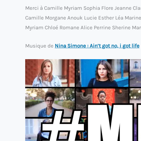
Merci à Camille Myriam Sophia Flore Jeanne Cl
Camille Morgane Anouk Lucie Esther Léa Marine V
Myriam Chloé Romane Alice Perrine Sherine Mar
Musique de
Nina Simone : Ain’t got no, i got life