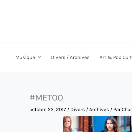
Aller
au
contenu
Musique
Divers / Archives
Art & Pop Cul
#METOO
octobre 22, 2017
/
Divers / Archives
/ Par
Char