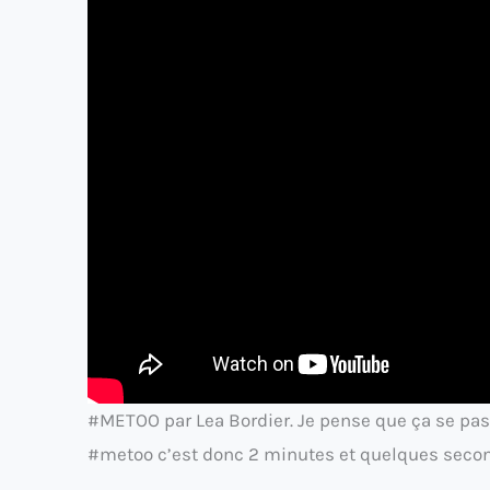
#METOO par Lea Bordier. Je pense que ça se pa
#metoo c’est donc 2 minutes et quelques secon