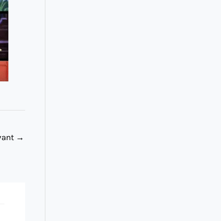
ivant
→