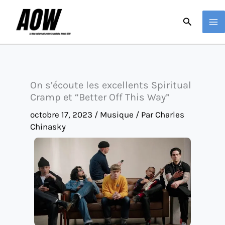
Aller
Recherche
au
contenu
On s’écoute les excellents Spiritual
Cramp et “Better Off This Way”
octobre 17, 2023
/
Musique
/ Par
Charles
Chinasky