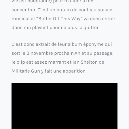
vie est palpitante) pour m’aider à me
concentrer. C’est un putain de couteau suisse
musical et “Better Off This Way” va donc entrer
dans ma playlist pour ne plus la quitter
C’est donc extrait de leur album éponyme qui
sort le 3 novembre prochain.Ah et au passage,
le clip est assez marrant et
Ian Shelton de
Militarie Gun y fait une apparition.