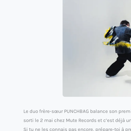
Le duo frère-sœur PUNCHBAG balance son premie
sorti le 2 mai chez Mute Records et c’est déjà u
Si tu ne les connais pas encore, prépare-toi à p