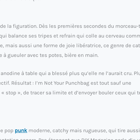
 de la figuration. Dès les premières secondes du morceau-t
 qui balance ses tripes et refrain qui colle au cerveau com
e, mais aussi une forme de joie libératrice, ce genre de ca
à gueuler avec tes potes, bière en main.
nodine à table qui a blessé plus qu’elle ne l’aurait cru. Pl
ectif. Résultat : I’m Not Your Punchbag est tout sauf une
 « stop », de tracer sa limite et d’envoyer bouler ceux qui t
une pop
punk
moderne, catchy mais rugueuse, qui tire aussi
entation sonore. Pas étonnant que DIY Magazine parle d’« 