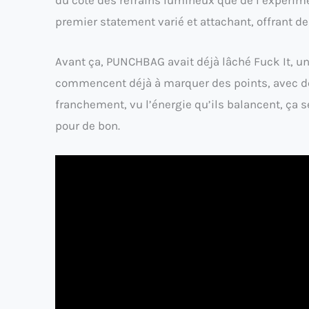
premier statement varié et attachant, offrant des
Avant ça, PUNCHBAG avait déjà lâché Fuck It, un 
commencent déjà à marquer des points, avec des
franchement, vu l’énergie qu’ils balancent, ça s
pour de bon.