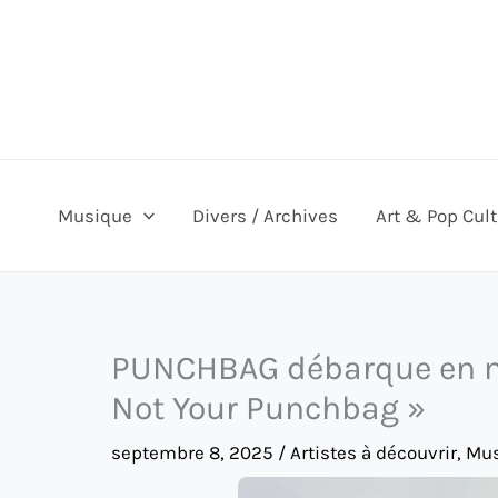
Aller
au
contenu
Musique
Divers / Archives
Art & Pop Cul
PUNCHBAG débarque en mo
Not Your Punchbag »
septembre 8, 2025
/
Artistes à découvrir
,
Mus