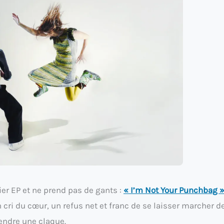
r EP et ne prend pas de gants :
« I’m Not Your Punchbag 
n cri du cœur, un refus net et franc de se laisser marcher d
rendre une claque.