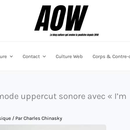
ture
Contact
Culture Web
Corps & Contre-
de uppercut sonore avec « I’m
ique
/ Par
Charles Chinasky