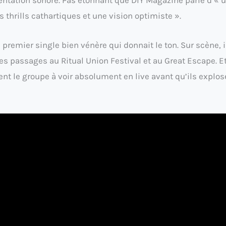
 thrills cathartiques et une vision optimiste ».
premier single bien vénère qui donnait le ton. Sur scène, i
 passages au Ritual Union Festival et au Great Escape. E
ent le groupe à voir absolument en live avant qu’ils explos