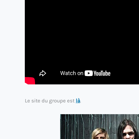
Le site du groupe est
là
.