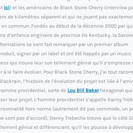
st
ici
) et les américains de Black Stone Cherry (interview p
iers de kilomètres séparent et qui ne jouent pas exacteme
t en commun. Fondés au début de la décennie 2000 par qu
ns d’enfance originaire de province (le Kentucky, la Savoie
formations se sont fait remarquer par un premier album
roduit, signer par un label et ont été happés par un music
ess qui trouve leur son tellement génial qu’il s’empresse 
er à le faire évoluer. Pour Black Stone Cherry, j’ai tout racon
lackrain, l’histoire de l’évolution du projet est liée à l’arri
homme providentiel, sorte de
Lou Bill Baker
hexagonal qui
liser leur projet. L’homme providentiel s’appelle Danny Tre
personnalité hors norme (autrement dit pas commode, un p
 ne sont pas d’accord), Danny Trebeche trouve que le côté 
llement génial et différenciant, qu’il les pousse à développ