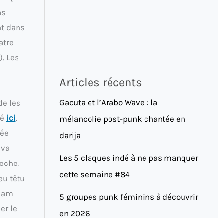
as
nt dans
atre
).
Les
Articles récents
Gaouta et l’Arabo Wave : la
de les
té
ici
.
mélancolie post-punk chantée en
vée
darija
 va
Les 5 claques indé à ne pas manquer
beche.
cette semaine #84
eu têtu
Glam
5 groupes punk féminins à découvrir
er le
en 2026