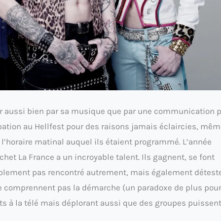
er aussi bien par sa musique que par une communication p
pation au Hellfest pour des raisons jamais éclaircies, mêm
l’horaire matinal auquel ils étaient programmé. L’année
ochet La France a un incroyable talent. Ils gagnent, se font
ablement pas rencontré autrement, mais également déteste
 ne comprennent pas la démarche (un paradoxe de plus pour
ts à la télé mais déplorant aussi que des groupes puissent