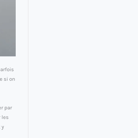
arfois
e si on
r par
 les
 y