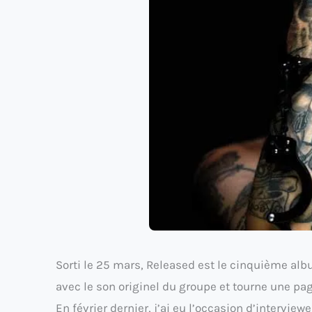
Sorti le 25 mars, Released est le cinquième alb
avec le son originel du groupe et tourne une pag
En février dernier, j’ai eu l’occasion d’intervie