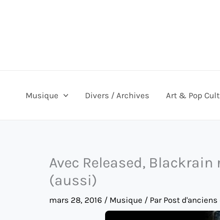
Aller
au
contenu
Musique
Divers / Archives
Art & Pop Cul
Avec Released, Blackrain r
(aussi)
mars 28, 2016
/
Musique
/ Par
Post d'anciens