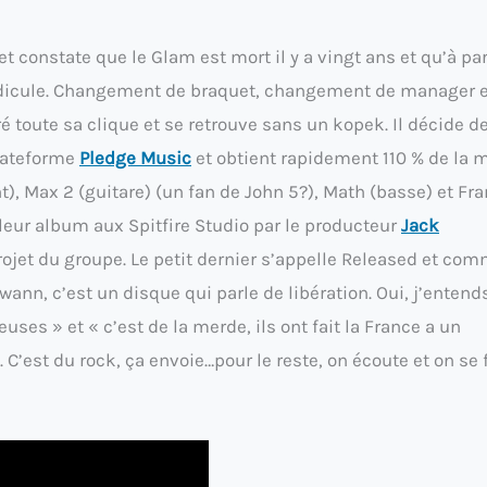
et constate que le Glam est mort il y a vingt ans et qu’à pa
r ridicule. Changement de braquet, changement de manager 
 toute sa clique et se retrouve sans un kopek. Il décide d
lateforme
Pledge Music
et obtient rapidement 110 % de la 
, Max 2 (guitare) (un fan de John 5?), Math (basse) et Fr
 leur album aux Spitfire Studio par le producteur
Jack
rojet du groupe. Le petit dernier s’appelle Released et com
ann, c’est un disque qui parle de libération. Oui, j’entend
uses » et « c’est de la merde, ils ont fait la France a un
 C’est du rock, ça envoie…pour le reste, on écoute et on se f