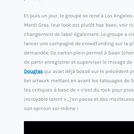
Et puis un jour, le groupe se rend à Los Angeles 
Mardi Gras, leur look est plutôt has been, voi
changement de label également. Le groupe a viré
lancer une campagne de crowdfunding sur la p
demandée. Ce carton plein permet à Swan (chant)
de partir enregistrer et superviser le mixage de
Douglas
qui avait déjà bossé sur le précédent p
bel artwork mettant en avant les tatouages de Sw
les critiques à base de « c’est du rock pour pisse
incroyable talent »…j’en passe et des meilleures.
son opinion soi-même !