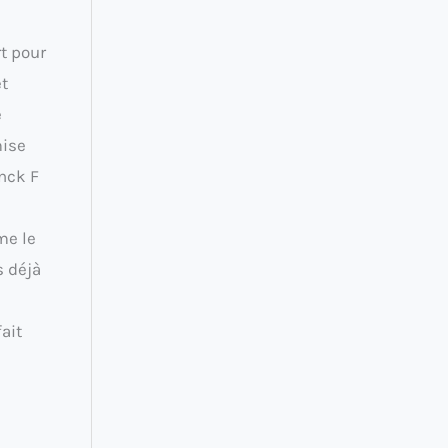
rt pour
et
e
mise
anck F
me le
s déjà
ait