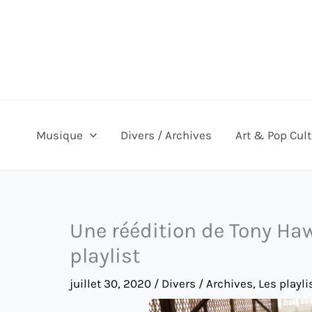
Aller
au
contenu
Musique
Divers / Archives
Art & Pop Cul
Une réédition de Tony Haw
playlist
juillet 30, 2020
/
Divers / Archives
,
Les playli