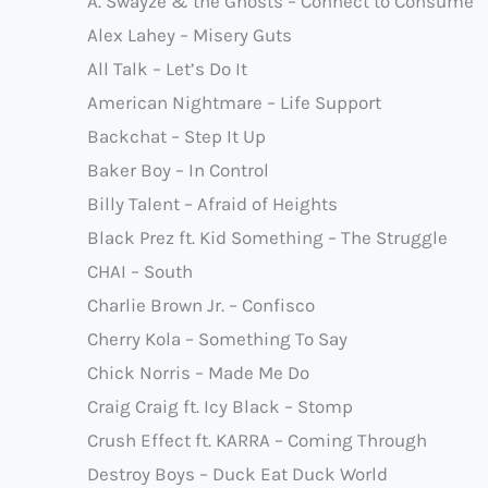
A. Swayze & the Ghosts – Connect to Consume
Alex Lahey – Misery Guts
All Talk – Let’s Do It
American Nightmare – Life Support
Backchat – Step It Up
Baker Boy – In Control
Billy Talent – Afraid of Heights
Black Prez ft. Kid Something – The Struggle
CHAI – South
Charlie Brown Jr. – Confisco
Cherry Kola – Something To Say
Chick Norris – Made Me Do
Craig Craig ft. Icy Black – Stomp
Crush Effect ft. KARRA – Coming Through
Destroy Boys – Duck Eat Duck World