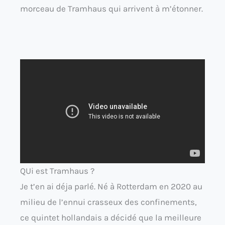
morceau de Tramhaus qui arrivent à m’étonner.
QUi est Tramhaus ?
Je t’en ai déja parlé. Né à Rotterdam en 2020 au
milieu de l’ennui crasseux des confinements,
ce quintet hollandais a décidé que la meilleure