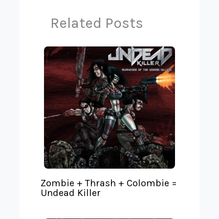
r
e
Related Posts
a
r
n
s
l
a
t
e
Zombie + Thrash + Colombie =
Undead Killer