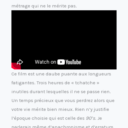
métrage qui ne le mérite pas.
Ce film est une daube puante aux longueurs
fatigantes. Trois heures de « tchatche »
inutiles durant lesquelles il ne se passe rien.
Un temps précieux que vous perdrez alors que
votre vie mérite bien mieux. Rien n’y justifie
l’époque choisie qui est celle des
90’s
. Je
parlerais même d’anachronisme et d’erratum