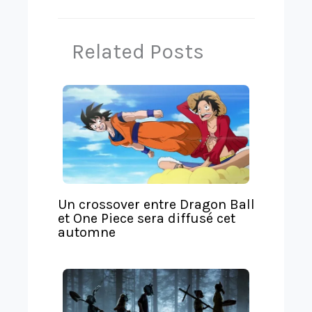
T
g
r
e
Related Posts
a
r
n
s
l
a
t
e
Un crossover entre Dragon Ball
et One Piece sera diffusé cet
automne