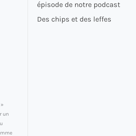
épisode de notre podcast
Des chips et des leffes
 »
r un
tu
 comme