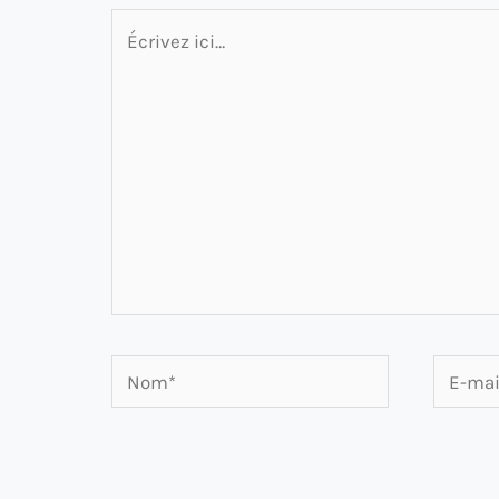
Écrivez
ici…
Nom*
E-
mail*