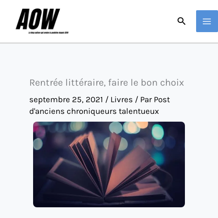
Aller
Recherche
au
contenu
Rentrée littéraire, faire le bon choix
septembre 25, 2021
/
Livres
/ Par
Post
d'anciens chroniqueurs talentueux