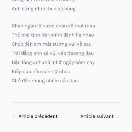
Anh đứng nhìn theo bẽ bàng
Chán ngán lê bước chân về thật mau
Thế nhé tình hỡi mình đành lìa nhau
Chúc đến em mãi sướng vui về sau
Trái đắng anh sẽ vùi vào thương đau
Dặn lòng anh mãi nhớ ngày hôm nay
Kiếp sau nếu còn nợ nhau
Chớ đến mang nhiều sầu đau.
←
Article précédent
Article suivant
→