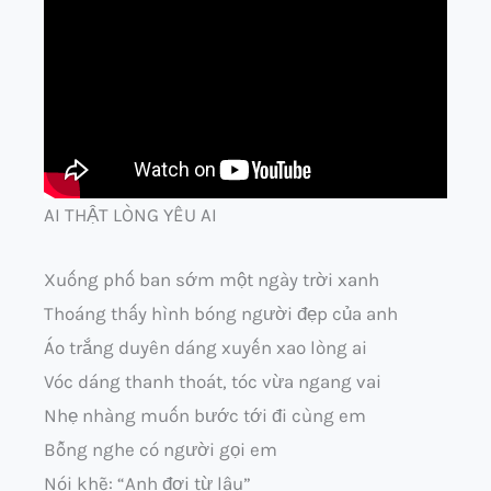
AI THẬT LÒNG YÊU AI
Xuống phố ban sớm một ngày trời xanh
Thoáng thấy hình bóng người đẹp của anh
Áo trắng duyên dáng xuyến xao lòng ai
Vóc dáng thanh thoát, tóc vừa ngang vai
Nhẹ nhàng muốn bước tới đi cùng em
Bỗng nghe có người gọi em
Nói khẽ: “Anh đợi từ lâu”