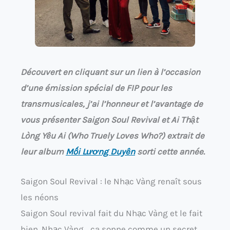
Découvert en cliquant sur un lien à l’occasion
d’une émission spécial de FIP pour les
transmusicales, j’ai l’honneur et l’avantage de
vous présenter Saigon Soul Revival et Ai Thật
Lòng Yêu Ai (Who Truely Loves Who?) extrait de
leur album
M​ố​i L​ư​ơ​ng Duy​ê​n
sorti cette année.
Saigon Soul Revival : le Nhạc Vàng renaît sous
les néons
Saigon Soul revival fait du Nhạc Vàng et le fait
bien. Nhạc Vàng… ça sonne comme un secret