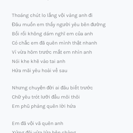
Thoáng chút lo lắng vội vàng anh đi
Đâu muốn em thấy người yêu bên đường
Bối rối không dám nghĩ em của anh
Có chắc em đã quên mình thật nhanh
Vì vừa hôm trước mắt em nhìn anh
Nói khe khẽ vào tai anh
Hứa mãi yêu hoài về sau
Nhưng chuyện đời ai đâu biết trước
Chữ yêu trót lưỡi đầu môi thôi
Em phũ phàng quên lời hứa
Em đã vội vã quên anh
Xứng đôi vừa lứa bên chàng