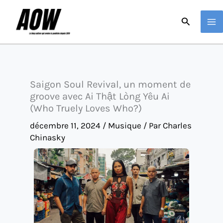
Aller
Recherche
au
contenu
Saigon Soul Revival, un moment de
groove avec Ai Thật Lòng Yêu Ai
(Who Truely Loves Who?)
décembre 11, 2024
/
Musique
/ Par
Charles
Chinasky