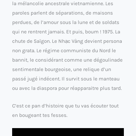
la mélancolie ancestrale vietnamienne. Les
paroles parlent de séparations, de maisons
perdues, de l’amour sous la lune et de soldats
qui ne rentrent jamais. Et puis, boum ! 1975. La
chute de Saïgon. Le Nhạc Vàng devient persona
non grata. Le régime communiste du Nord le
bannit, le considérant comme une dégoulinade
sentimentale bourgeoise, une relique d’un
passé jugé indécent. Il survit sous le manteau
ou avec la diaspora pour réapparaitre plus tard.
C’est ce pan d’histoire que tu vas écouter tout
en bougeant tes fesses.